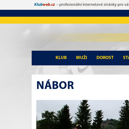
Klub
web.cz
– profesionální internetové stránky pro vá
KLUB
MUŽI
DOROST
ST
NÁBOR