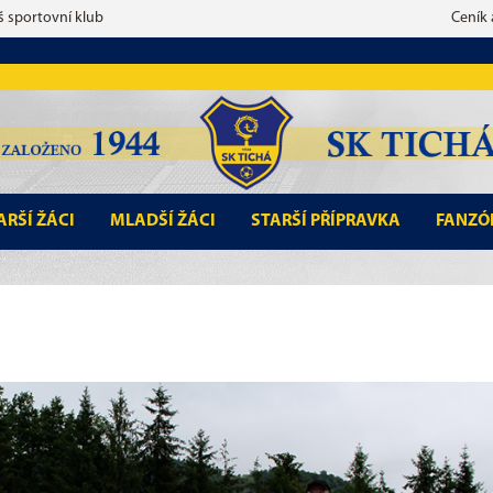
š sportovní klub
Ceník
ARŠÍ ŽÁCI
MLADŠÍ ŽÁCI
STARŠÍ PŘÍPRAVKA
FANZÓ