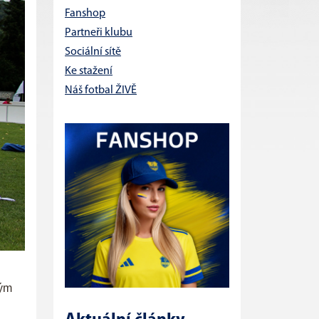
Fanshop
Partneři klubu
Sociální sítě
Ke stažení
Náš fotbal ŽIVĚ
vým