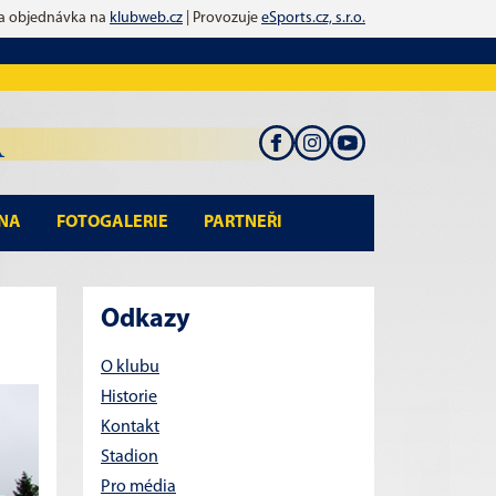
 a objednávka na
klubweb.cz
| Provozuje
eSports.cz, s.r.o.
NA
FOTOGALERIE
PARTNEŘI
Odkazy
O klubu
Historie
Kontakt
Stadion
Pro média