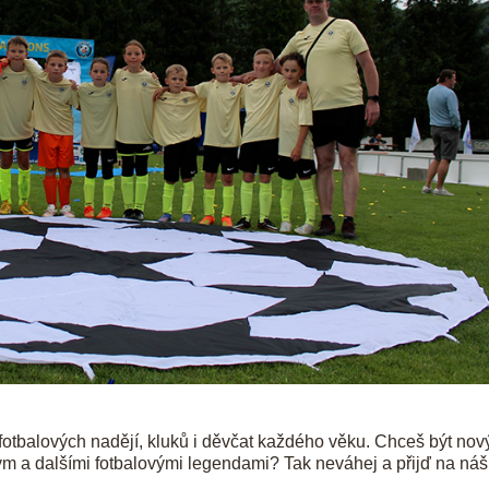
fotbalových nadějí, kluků i děvčat každého věku. Chceš být no
a dalšími fotbalovými legendami? Tak neváhej a přijď na náš