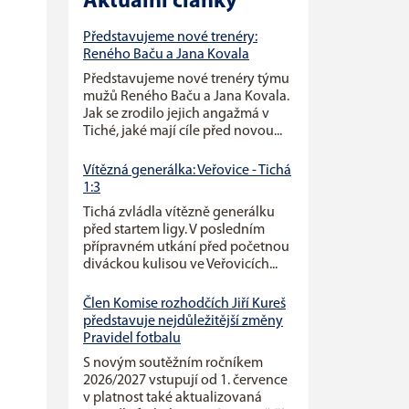
Aktuální články
Představujeme nové trenéry:
Reného Baču a Jana Kovala
Představujeme nové trenéry týmu
mužů Reného Baču a Jana Kovala.
Jak se zrodilo jejich angažmá v
Tiché, jaké mají cíle před novou...
Vítězná generálka: Veřovice - Tichá
1:3
Tichá zvládla vítězně generálku
před startem ligy. V posledním
přípravném utkání před početnou
diváckou kulisou ve Veřovicích...
Člen Komise rozhodčích Jiří Kureš
představuje nejdůležitější změny
Pravidel fotbalu
S novým soutěžním ročníkem
2026/2027 vstupují od 1. července
v platnost také aktualizovaná